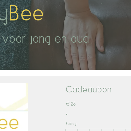
y
Bee
 voor jong en oud
Cadeaubon
€ 25
Bedrag